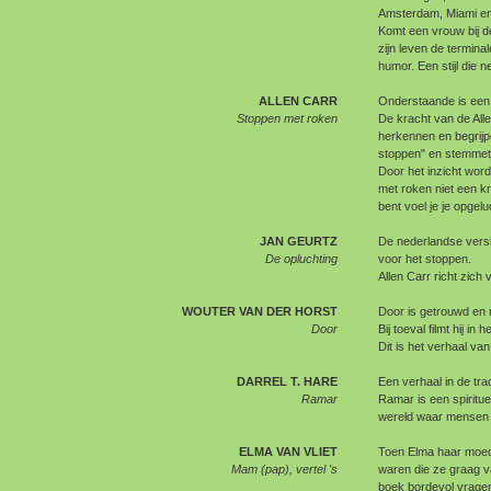
Amsterdam, Miami en
Komt een vrouw bij d
zijn leven de termina
humor. Een stijl die 
ALLEN CARR
Onderstaande is een 
Stoppen met roken
De kracht van de Allen
herkennen en begrijpe
stoppen" en stemmetje 
Door het inzicht word
met roken niet een k
bent voel je je opgelu
JAN GEURTZ
De nederlandse versi
De opluchting
voor het stoppen.
Allen Carr richt zich
WOUTER VAN DER HORST
Door is getrouwd en m
Door
Bij toeval filmt hij i
Dit is het verhaal va
DARREL T. HARE
Een verhaal in de tra
Ramar
Ramar is een spirituel
wereld waar mensen 
ELMA VAN VLIET
Toen Elma haar moede
Mam (pap), vertel 's
waren die ze graag v
boek bordevol vragen