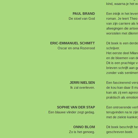
kind, waarna je het w
PAUL BRAND
Een inkijk in het le
De stoel van God
roman. Je leert Theo
van zijn carriere als
afwegingen die artse
worstelen met dilemm
ERIC-EMMANUEL SCHMITT
Dit boek is een derd
Oscar en oma Rozerood
schrijver.
Het eerste deel Mila
en de bloemen van de
Dit is een prachtige v
brieven schrijft aan 
zonder vals sentimen
JERRI NIELSEN
Een fascinerend versl
Ik zal overleven.
de kou kan daar 8 ma
kan als zij een agre
praktisch als emotio
SOPHIE VAN DER STAP
Een ontroerende verh
Een blauwe vlinder zegt gedag.
terugvinden na te zij
met de ziekte kanker
ONNO BLOM
Dit boek beschrijft h
Zo is het genoeg.
geschreven boek.