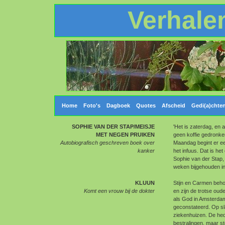
Verhale
Home
Foto's
Dagboek
Quotes
Afscheid
Gedi(a)chte
SOPHIE VAN DER STAP/MEISJE
'Het is zaterdag, en 
MET NEGEN PRUIKEN
geen koffie gedronke
Autobiografisch geschreven boek over
Maandag begint er ee
kanker
het infuus. Dat is het
Sophie van der Stap, 
weken bijgehouden i
KLUUN
Stijn en Carmen behor
Komt een vrouw bij de dokter
en zijn de trotse ou
als God in Amsterdam
geconstateerd. Op sla
ziekenhuizen. De he
bestralingen, maar s