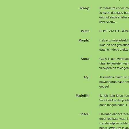
Jenny
Ik mailde af en toe 
te lezen dat gaby haar
dat het einde snelle
lieve vrouw.
Peter
RUST ZACHT GEWE
Magda
Heb erg meegeleefd m
Was en ben getroffen
gaan om deze ziekte t
Anna
Gaby is een voorbeel
staat te genieten van 
verwijten en teklagen
Aty
Al kende ik haar niet 
bewonderde haar om ha
gevoel.
Marjolijn
Ik heb haar leren ke
houdt niet in dat je 
poos mogen doen. Ga
Josee
Ontdaan dat het toch 
meer leefbaar was, kla
Het dagelijkse ochte
ben ik kwijt. Het is g