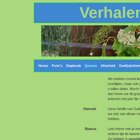
Verhale
Home
Foto's
Dagboek
Quotes
Afscheid
Gedi(a)chte
We hebben zoveel lie
overlijden, maar ook 
u willen delen. Mocht
dan horen we dit graa
iedereen het juist fijn
Hannah
Lieve familie van Gaby
we ook van elkaar ver
hebben.
Bianca
Leef intens met je mee
actieve tijd de laats
Ze hebben 'n geweldige