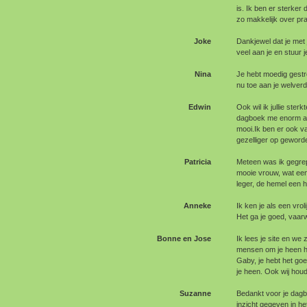
is. Ik ben er sterke
zo makkelijk over pra
Joke
Dankjewel dat je met 
veel aan je en stuur j
Nina
Je hebt moedig gestre
nu toe aan je welverd
Edwin
Ook wil ik jullie ster
dagboek me enorm aa
mooi.Ik ben er ook va
gezelliger op geworde
Patricia
Meteen was ik gegrep
mooie vrouw, wat een
leger, de hemel een h
Anneke
Ik ken je als een vrol
Het ga je goed, vaar
Bonne en Jose
Ik lees je site en we z
mensen om je heen he
Gaby, je hebt het go
je heen. Ook wij houd
Suzanne
Bedankt voor je dagb
inzicht gegeven in h