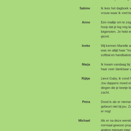
Sabine
Ik lees het dagboek 
vrouw waar ik veel b
Anne
Een mailtje om te zegg
hoop dat je log nog l
lotgenoten. Je hebt 
gezet.
Ineke
Wij kennen Marielle al
was en altijd haar "m
softbal en handbalste
Marja
Ik kwam vandaag bij 
haar zeer dankbaar voor
Rijkje
Lieve Gaby, ik vond h
Jou dappere moed en kr
dingen die je beetje 
zacht.
Petra
Dood is als er nieman
gebeurt niet bij jou.
er nog!
Michael
Als er na deze wereld
normaal gewoon praat
andere mensen mee te 