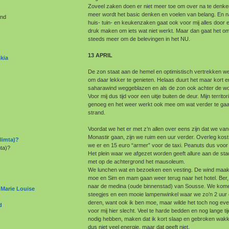
Zoveel zaken doen er niet meer toe om over na te denken
meer wordt het basic denken en voelen van belang. En 
and
huis- tuin- en keukenzaken gaat ook voor mij alles door 
druk maken om iets wat niet werkt. Maar dan gaat het om
steeds meer om de belevingen in het NU.
13 APRIL
kia
De zon staat aan de hemel en optimistisch vertrekken w
om daar lekker te genieten. Helaas duurt het maar kort
saharawind weggeblazen en als de zon ook achter de wol
Voor mij dus tijd voor een uitje buiten de deur. Mijn territo
genoeg en het weer werkt ook mee om wat verder te gaan
strand.
Voordat we het er met z’n allen over eens zijn dat we vanu
Monastir gaan, zijn we ruim een uur verder. Overleg kost v
limta)?
we er en 15 euro “armer” voor de taxi. Peanuts dus voor
mta)?
Het plein waar we afgezet worden geeft allure aan de stad.
met op de achtergrond het mausoleum.
We lunchen wat en bezoeken een vesting. De wind maak
moe en Sim en mam gaan weer terug naar het hotel. Ber,
naar de medina (oude binnenstad) van Sousse. We kome
 Marie Louise
steegjes en een mooie lampenwinkel waar we zo’n 2 uur 
deren, want ook ik ben moe, maar wilde het toch nog eve
d
voor mij hier slecht. Veel te harde bedden en nog lange ti
nodig hebben, maken dat ik kort slaap en gebroken wakk
dus niet veel energie, maar dat geeft niet.