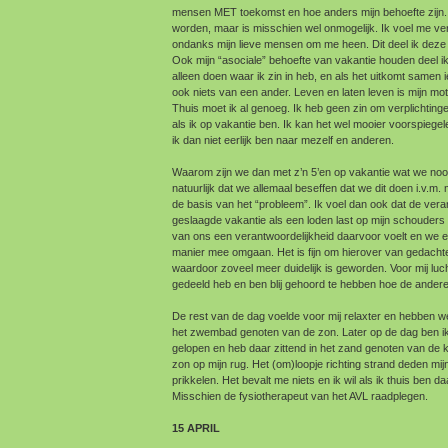
mensen MET toekomst en hoe anders mijn behoefte zijn. I
worden, maar is misschien wel onmogelijk. Ik voel me ve
ondanks mijn lieve mensen om me heen. Dit deel ik deze o
Ook mijn “asociale” behoefte van vakantie houden deel i
alleen doen waar ik zin in heb, en als het uitkomt samen 
ook niets van een ander. Leven en laten leven is mijn mo
Thuis moet ik al genoeg. Ik heb geen zin om verplichtin
als ik op vakantie ben. Ik kan het wel mooier voorspiegel
ik dan niet eerlijk ben naar mezelf en anderen.
Waarom zijn we dan met z’n 5’en op vakantie wat we nooit
natuurlijk dat we allemaal beseffen dat we dit doen i.v.m. 
de basis van het “probleem”. Ik voel dan ook dat de vera
geslaagde vakantie als een loden last op mijn schouders ru
van ons een verantwoordelijkheid daarvoor voelt en we e
manier mee omgaan. Het is fijn om hierover van gedacht
waardoor zoveel meer duidelijk is geworden. Voor mij lucht 
gedeeld heb en ben blij gehoord te hebben hoe de andere
De rest van de dag voelde voor mij relaxter en hebben we h
het zwembad genoten van de zon. Later op de dag ben ik
gelopen en heb daar zittend in het zand genoten van de 
zon op mijn rug. Het (om)loopje richting strand deden mij
prikkelen. Het bevalt me niets en ik wil als ik thuis ben d
Misschien de fysiotherapeut van het AVL raadplegen.
15 APRIL