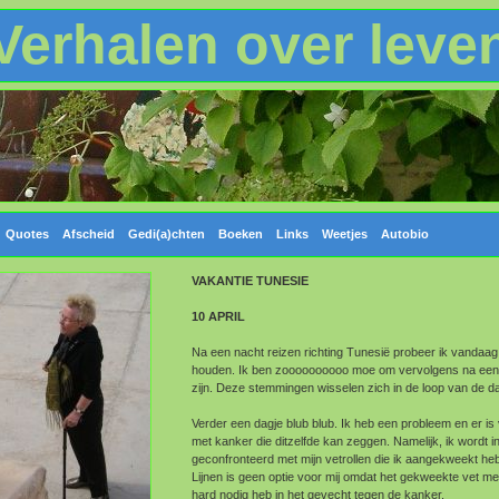
Verhalen over leve
Quotes
Afscheid
Gedi(a)chten
Boeken
Links
Weetjes
Autobio
VAKANTIE TUNESIE
10 APRIL
Na een nacht reizen richting Tunesië probeer ik vandaag
houden. Ik ben zoooooooooo moe om vervolgens na een h
zijn. Deze stemmingen wisselen zich in de loop van de da
Verder een dagje blub blub. Ik heb een probleem en er is
met kanker die ditzelfde kan zeggen. Namelijk, ik wordt in
geconfronteerd met mijn vetrollen die ik aangekweekt h
Lijnen is geen optie voor mij omdat het gekweekte vet me 
hard nodig heb in het gevecht tegen de kanker.