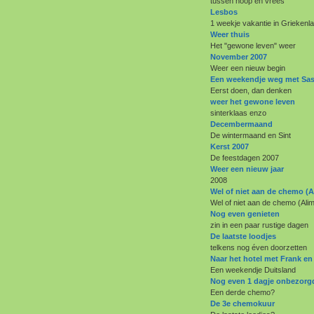
tussen hoop en vrees
Lesbos
1 weekje vakantie in Griekenl
Weer thuis
Het "gewone leven" weer
November 2007
Weer een nieuw begin
Een weekendje weg met Sas
Eerst doen, dan denken
weer het gewone leven
sinterklaas enzo
Decembermaand
De wintermaand en Sint
Kerst 2007
De feestdagen 2007
Weer een nieuw jaar
2008
Wel of niet aan de chemo (A
Wel of niet aan de chemo (Ali
Nog even genieten
zin in een paar rustige dagen
De laatste loodjes
telkens nog éven doorzetten
Naar het hotel met Frank en
Een weekendje Duitsland
Nog even 1 dagje onbezorg
Een derde chemo?
De 3e chemokuur