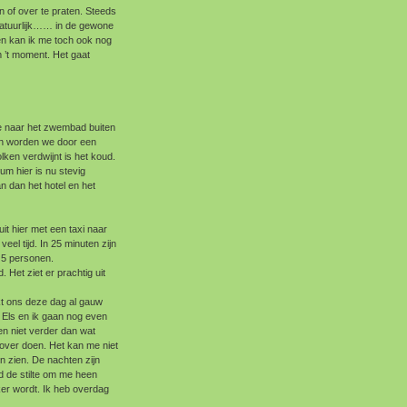
 of over te praten. Steeds
natuurlijk…… in de gewone
en kan ik me toch ook nog
 ’t moment. Het gaat
e naar het zwembad buiten
 en worden we door een
ken verdwijnt is het koud.
rium hier is nu stevig
 dan het hotel en het
it hier met een taxi naar
eel tijd. In 25 minuten zijn
 5 personen.
 Het ziet er prachtig uit
t ons deze dag al gauw
 Els en ik gaan nog even
n niet verder dan wat
over doen. Het kan me niet
n zien. De nachten zijn
jd de stilte om me heen
er wordt. Ik heb overdag