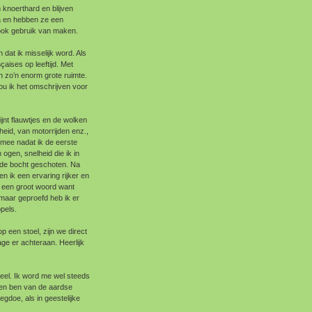
 knoerthard en blijven
a en hebben ze een
ook gebruik van maken.
dat ik misselijk word. Als
aises op leeftijd. Met
n zo’n enorm grote ruimte.
ou ik het omschrijven voor
jnt flauwtjes en de wolken
lheid, van motorrijden enz.,
 mee nadat ik de eerste
ogen, snelheid die ik in
t de bocht geschoten. Na
en ik een ervaring rijker en
s een groot woord want
 maar geproefd heb ik er
pels.
p een stoel, zijn we direct
e er achteraan. Heerlijk
eel. Ik word me wel steeds
emen ben van de aardse
egdoe, als in geestelijke