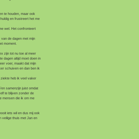
ren te houden, maar ook
huldig en frustreert het me
me wel. Het confronteert
) van de dagen met mijn
het moment.
 zijn tot nu toe al meer
e dagen altijd moet doen in
eer voer, maakt dat mijn
ker schuiven en dan ben ik
 ziekte heb ik veel vaker
’en samenzijn juist omdat
lf te blijven zonder de
ve mensen die ik om me
ooit iets wil en dus mij ook
n veilige thuis met Jan en