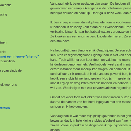
n
Vandaag heb ik beter geslapen dan gister. De bedden zijn
vakantie
gewoonweg een ramp. Overigens is de hotelkamer prim
heerlijke douche en badkuip. Daar ga ik deze week dan 
ssing
Ik ben vroeg en moet dan altijd wat eten om te voorkomen 
ik beneden in de lobby kom staan er 7 kwebbelende Franç
verbazing luister ik naar het kabaal wat ze veroorzaken i
Ze klonken als een enorme berg krioelende mieren. Zo z
een stokdove.
ijnen
Na het ontbijt gaan Simone en ik Quad rijden. De zon schi
role
schuiven er regelmatig voor. Eigenlijk hou ik niet van sne
rt met een nieuwe "chemo"
haha. Toch wil ik het een keer doen en valt het me reuze
a/sunitinib
hinderlagen genomen heb. Veel hobbels, veel zand in mijn 
eerste instantie maar moeilijk kan volgen, en eenmaal ui
e scan sinds de
een half uur zit ik erop alsof ik niet anders gewend ben, b
heb ik een stukje binnenland gezien. Nou ja….., gezien i
moest erg op de weg letten met alle hobbels en bobbels,
uit voor ons
wel van. We eindigen met wat te verwaarlozen regendrup
Omdat het weer toch niet lekker was voor luieren buiten o
daarna de hamam van het hotel ingegaan met een massag
schoon en ik heb genoten.
stralen
Vandaag heb ik wat meer mijn plekje gevonden in het geh
bewuster dat ik in hele kleine stukjes afscheid aan ’t n
zaken. Zowel in praktische dingen die ik bijv. bij beetjes w
dingen.