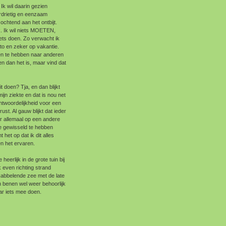
k wil daarin gezien
rdrietig en eenzaam
chtend aan het ontbijt.
k. Ik wil niets MOETEN,
iets doen. Zo verwacht ik
tto en zeker op vakantie.
gen te hebben naar anderen
en dan het is, maar vind dat
 doen? Tja, en dan blijkt
mijn ziekte en dat is nou net
ntwoordelijkheid voor een
st. Al gauw blijkt dat ieder
r allemaal op een andere
e gewisseld te hebben
het op dat ik dit alles
n het ervaren.
eerlijk in de grote tuin bij
 even richting strand
kabbelende zee met de late
n benen wel weer behoorlijk
aar iets mee doen.