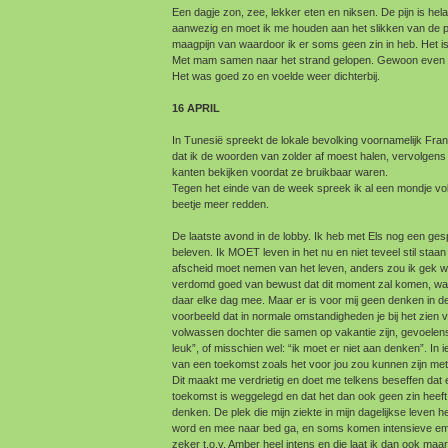
Een dagje zon, zee, lekker eten en niksen. De pijn is hela
aanwezig en moet ik me houden aan het slikken van de pil
maagpijn van waardoor ik er soms geen zin in heb. Het is 
Met mam samen naar het strand gelopen. Gewoon even s
Het was goed zo en voelde weer dichterbij.
16 APRIL
In Tunesië spreekt de lokale bevolking voornamelijk Fran
dat ik de woorden van zolder af moest halen, vervolgens 
kanten bekijken voordat ze bruikbaar waren.
Tegen het einde van de week spreek ik al een mondje vol
beetje meer redden.
De laatste avond in de lobby. Ik heb met Els nog een ge
beleven. Ik MOET leven in het nu en niet teveel stil staan 
afscheid moet nemen van het leven, anders zou ik gek w
verdomd goed van bewust dat dit moment zal komen, wan
daar elke dag mee. Maar er is voor mij geen denken in d
voorbeeld dat in normale omstandigheden je bij het zien
volwassen dochter die samen op vakantie zijn, gevoelens
leuk”, of misschien wel: “ik moet er niet aan denken”. In 
van een toekomst zoals het voor jou zou kunnen zijn me
Dit maakt me verdrietig en doet me telkens beseffen dat e
toekomst is weggelegd en dat het dan ook geen zin heeft
denken. De plek die mijn ziekte in mijn dagelijkse leven h
word en mee naar bed ga, en soms komen intensieve emot
zeker t.o.v. Amber heel intens en die laat ik dan ook m