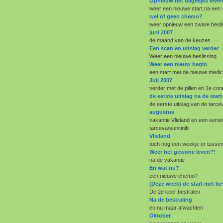
Opnieuw het dagelijks leve
weer een nieuwe start na een 
wel of geen chemo?
weer opnieuw een zware besli
juni 2007
de maand van de keuzes
Een scan en uitslag verder
Weer een nieuwe beslissing
Weer een nieuw begin
een start met de nieuwe medic
Juli 2007
verder met de pillen en 1e cont
de eerste uitslag na de sta
de eerste uitslag van de tarcev
augustus
vakantie Vlieland en een eerst
tarceva/sunitinib
Vlieland
toch nog een weekje er tussen
Weer het gewone leven?!
na de vakantie
En wat nu?
een nieuwe chemo?
(Deze week) de start met be
De 2e keer bestralen
Na de bestraling
en nu maar afwachten
Oktober