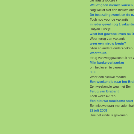
De laatste loodjes?
Wel of geen nieuwe kansen
Nog wel of niet een nieuwe c
De bestralingsweek en de 
Toch nog voor de vakantie
in ieder geval nog 1 vakanti
Dalyan Turkije
weer het gewone leven na D
Weer terug van vakantie
weer een nieuw begin?
pillen en andere onderzoeken
Weer thuis
terug van weggeweest uit het 
Mijn kankerverjaardag
om het leven te vieren
Juli
Weer een nieuwe maand
Een weekendje naar het Bra
Een weekendje weg met Ber
Terug van Brabant
Toch weer AVL'en
Een nieuwe moeizame start
Een nieuwe start met ademhal
29 juli 2008
Hoe het einde is gekomen