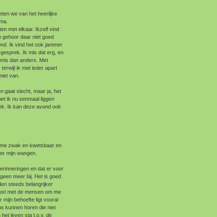
ieten we van het heerlijke
ima.
en met elkaar. Ikzelf vind
jn gehoor daar niet goed
nd. Ik vind het ook jammer
gesprek. Ik mis dat erg, en
gemis dan anders. Met
terwijl ik met ieder apart
iet van.
n gaat slecht, maar ja, het
t ik nu eenmaal liggen
reek. Ik kan deze avond ook
el me zwak en kwetsbaar en
over mijn wangen.
herinneringen en dat er voor
 geen meer bij. Het is goed
en steeds belangrijker
n rust met de mensen om me
r mijn behoefte ligt vooral
ens kunnen horen die niet
het leven sta t.o.v. de