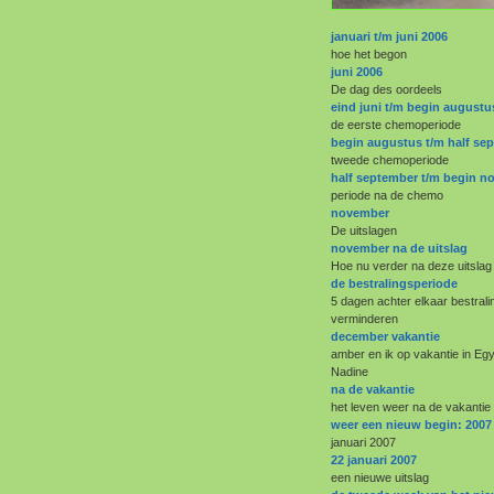
januari t/m juni 2006
hoe het begon
juni 2006
De dag des oordeels
eind juni t/m begin augustu
de eerste chemoperiode
begin augustus t/m half se
tweede chemoperiode
half september t/m begin 
periode na de chemo
november
De uitslagen
november na de uitslag
Hoe nu verder na deze uitslag
de bestralingsperiode
5 dagen achter elkaar bestral
verminderen
december vakantie
amber en ik op vakantie in E
Nadine
na de vakantie
het leven weer na de vakantie
weer een nieuw begin: 2007
januari 2007
22 januari 2007
een nieuwe uitslag