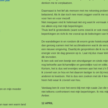
uwe jaar
denken me te verplaatsen.
Daarnaast is het lief als mensen met me rekening probe
belastend. Als ik dan toch nee moet zeggen voel ik me sc
voor hen en voor mezelf.
Niet meegaan vind ik helemaal niet erg want ik vermaak 
me alleen erg met mijn beperkingen.
Thuis leef ik grotendeels (want soms stoei ik er ook mee
i
beperkingen en richt ik me vooral op de belevingen van 
De wandelingen in en rondom dit enorm grote hotelcomplex
dan genoeg samen met het acclimatiseren wat ik de eerst
een nieuwe omgeving. Daarbij de gesprekken die ik nu m
energie voor de dag gewoon op is. Laat mij dus maar lek
dik tevreden.
Ik ben ook wel een beetje een einzelganger en sinds mijn
nog behoefte aan lichamelijke en geestelijke rust en stilte.
Kortom, het is dus wel eventjes wennen aan het met z’n 5
ik zoveel van ze hou en het daarom lastiger is om bij meze
anderen te kwetsen. Het is dus een zoeken met de 4 lie
heen heb waar ik zoveel van hou.
Vandaag ben ik voor het eerst blij met mijn saaie Jan die n
en en mijn moeder
niet telkens confronteert met mijn beperkingen. Ik mis mij
Amber.
12 APRIL
an naar een warm land