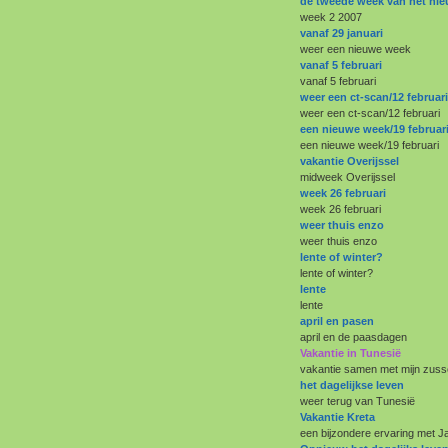
de tweede week van het nie
week 2 2007
vanaf 29 januari
weer een nieuwe week
vanaf 5 februari
vanaf 5 februari
weer een ct-scan/12 februari
weer een ct-scan/12 februari
een nieuwe week/19 februar
een nieuwe week/19 februari
vakantie Overijssel
midweek Overijssel
week 26 februari
week 26 februari
weer thuis enzo
weer thuis enzo
lente of winter?
lente of winter?
lente
lente
april en pasen
april en de paasdagen
Vakantie in Tunesië
vakantie samen met mijn zuss
het dagelijkse leven
weer terug van Tunesië
Vakantie Kreta
een bijzondere ervaring met J