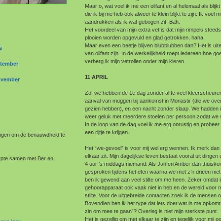
Maar o, wat voel ik me een olifant en al helemaal als blijk
die ik bij me heb ook alweer te klein blijkt te zijn. Ik voel
aandrukken als ik wat gebogen zit. Bah.
Het voordeel van mijn extra vet is dat mijn rimpels stee
plooien worden opgevuld en glad getrokken, haha.
Maar even een beetje blijven blubblubben dan? Het is ui
s
van olifant zijn. In de werkelijkheid roept iedereen hoe goe
verberg ik mijn vetrollen onder mijn kleren.
ptember
11 APRIL
november
Zo, we hebben de 1e dag zonder al te veel kleerscheure
aanval van muggen bij aankomst in Monastir (die we ove
gezien hebben), en een nacht zonder slaap. We hadden in 
weer geluk met meerdere stoelen per persoon zodat we 
In de loop van de dag voel ik me erg onrustig en probeer 
een rijtje te krijgen.
ingen om de benauwdheid te
Het “we-gevoel” is voor mij wel erg wennen. Ik merk dan 
elkaar zit. Mijn dagelijkse leven bestaat vooral uit dingen
gypte samen met Ber en
4 uur ’s middags niemand. Als Jan en Amber dan thuisko
gesproken tijdens het eten waarna we met z’n drieën niet
ben ik gewend aan veel stilte om me heen. Zeker omdat i
gehoorapparaat ook vaak niet in heb en de wereld voor mij
stilte. Voor de uitgebreide contacten zoek ik de mensen o
Bovendien ben ik het type dat iets doet wat in me opkomt
zin om mee te gaan”? Overleg is niet mijn sterkste punt.
Het is gezellig om met elkaar te zijn en tegelijk voor mij o