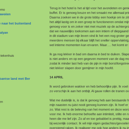
Terug in het hotel is het al tijd voor het avondeten en gen
hemo
buffet. Er is genoeg keuze en het smaakt me allemaal pr
naweëen
Daarna zoeken we in de grote lobby een hoekje om te zitt
het altijd lastig om in een groep te functioneren omdat mi
e naar het buitenland
genoeg voor is en zeker niet met muziek op de achtergro
dat we nauwelijks toekomen aan een intiem of diepgaand 
alyan
in dit stadium van mijn leven vind ik het een nog groter 
meerdere mensen bij elkaar blijft het sneller oppervlakkig, 
wel intieme momenten kan ervaren. Maar…. het komt er n
Ik ga nog lekker in bad om daarna in bed te duiken. Slape
ziekenhuis
is niet anders en op een gegeven moment van de dag moe
zodat ik minder last heb van de pijn in mijn borst/longst
niet lekker slapen door gemijmer in mijn hoofd.
14 APRIL
bantse land met Ber
Ik word gebroken wakker en heb behoorlijke pijn. Ik vo
zo verschijn ik aan het ontbijt. Al gauw rollen de tranen 
Wat me duidelijk is, is dat ik genoeg heb aan bestaande 
en
mijn naasten nu juist nooit genoeg kunnen zijn. Ik hoef er
zo. Wat rest is de beleving van het moment en deze word
voor me. Ik heb enorme behoefte aan intimiteit, stilte e
heen die me lief zijn. Zo af en toe gebabbel is prettig, maa
bij wezenlijk contact. Ik wil mijn eigen gedachtes/gevoel
overstemd raken. Ik realiseer me ook hoe anders ik nu in 