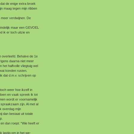
t dat de enige extra broek
 mijn maag tegen mijn ribben
ds meer verdwijnen. De
teindelijk maar een GEVOEL
d ik er toch uitzie en
n overleefd. Behalve de 1e
rigens daarna niet meer
het halfvolle vliegtuig wel
wat konden rusten.
ik dat d.m.v. schrijven op
toch weer hoe ikzelf in
 doen en vaak spreek ik tot
men wordt er voornamelijk
 spraakzaam zijn. Al met al
k overdag mijn
 dan bestaat uit totale
p.
 en dan roept: “Wie heeft er
ok lastig om in het we-