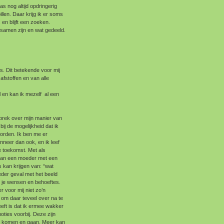
as nog altijd opdringerig
len. Daar krijg ik er soms
en blijft een zoeken.
amen zijn en wat gedeeld.
s. Dit betekende voor mij
afstoffen en van alle
 en kan ik mezelf al een
sprek over mijn manier van
bij de mogelijkheid dat ik
orden. Ik ben me er
neer dan ook, en ik leef
e toekomst. Met als
 van een moeder met een
 kan krijgen van: “wat
ieder geval met het beeld
t je wensen en behoeftes.
r voor mij niet zo’n
 om daar teveel over na te
eeft is dat ik ermee wakker
ies voorbij. Deze zijn
aar komen en gaan. Meer kan