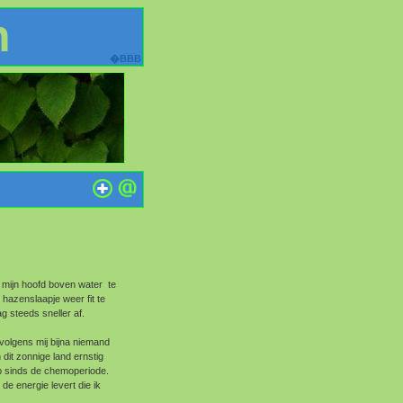
n
�BBB
 mijn hoofd boven water te
azenslaapje weer fit te
g steeds sneller af.
 volgens mij bijna niemand
 dit zonnige land ernstig
eb sinds de chemoperiode.
de energie levert die ik