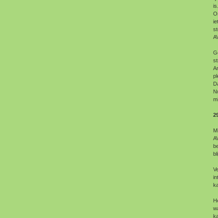
is
Om
ie
st
AV
G
st
Am
pl
D
Nu
mi
2
Mi
A
b
b
Ve
i
ka
H
w
ka