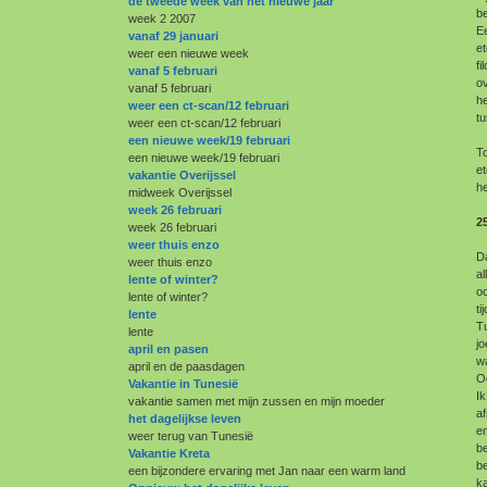
de tweede week van het nieuwe jaar
be
week 2 2007
Ee
vanaf 29 januari
et
weer een nieuwe week
fi
vanaf 5 februari
ov
vanaf 5 februari
he
weer een ct-scan/12 februari
t
weer een ct-scan/12 februari
een nieuwe week/19 februari
To
een nieuwe week/19 februari
et
vakantie Overijssel
he
midweek Overijssel
week 26 februari
2
week 26 februari
weer thuis enzo
Da
weer thuis enzo
al
lente of winter?
oo
lente of winter?
ti
lente
Tu
lente
jo
april en pasen
wa
april en de paasdagen
O
Vakantie in Tunesië
I
vakantie samen met mijn zussen en mijn moeder
af
het dagelijkse leven
en
weer terug van Tunesië
b
Vakantie Kreta
be
een bijzondere ervaring met Jan naar een warm land
ka