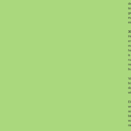
de
te
ge
e
e
3
He
en
ma
he
is
ru
ne
b
Va
b
d
wi
E
we
aa
bi
wa
ni