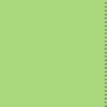
m
sh
wa
op
Ik
n
ad
va
On
s
vo
af
E
da
D
di
a
Ma
st
do
o
Ge
He
ov
we
ja
is
Va