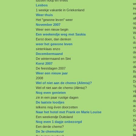
tussen hoop en vrees
we
Lesbos
He
1 weekje vakantie in Griekenland
ee
Weer thuis
al
Het "gewone leven" weer
op
November 2007
W
Weer een nieuw begin
Wi
Een weekendje weg met Saskia
!
Eerst doen, dan denken
d
weer het gewone leven
ve
sinterklaas enzo
de
Decembermaand
ri
De wintermaand en Sint
om
Kerst 2007
di
De feestdagen 2007
R
Weer een nieuw jaar
Al
2008
D
Wel of niet aan de chemo (Alimta)?
T
Wel of niet aan de chemo (Alimta)?
vi
Nog even genieten
Al
zin in een paar rustige dagen
da
De laatste loodjes
au
telkens nog éven doorzetten
G
Naar het hotel met Frank en Marie Louise
vo
Een weekendje Duitsland
Do
Nog even 1 dagje onbezorgd
Ja
Een derde chemo?
Na
De 3e chemokuur
la