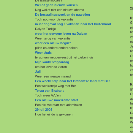
De laatste loodjes?
Wel of geen nieuwe kansen
2
Nog wel of niet een nieuwe chemo
De bestralingsweek en de naweëen
I
Toch nog voor de vakantie
G
in ieder geval nog 1 vakantie naar het buitenland
pi
Dalyan Turkije
h
weer het gewone leven na Dalyan
va
Weer terug van vakantie
ee
weer een nieuw begin?
Ja
pillen en andere onderzoeken
be
Weer thuis
O
terug van weggeweest uit het ziekenhuis
ex
Mijn kankerverjaardag
hu
om het leven te vieren
ee
Juli
he
Weer een nieuwe maand
Een weekendje naar het Brabantse land met Ber
I
Een weekendje weg met Ber
ge
Terug van Brabant
On
Toch weer AVL'en
aa
Een nieuwe moeizame start
h
Een nieuwe start met ademhalen
te
29 juli 2008
D
Hoe het einde is gekomen
m
We
wo
Vo