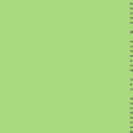
bo
bo
on
h
he
2
He
vo
Vo
in
Ik
m
bi
V
i
s
Al
he
sm
Ma
la
en
we
li