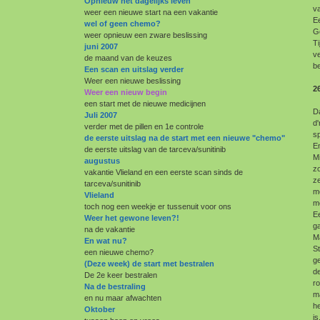
Opnieuw het dagelijks leven
va
weer een nieuwe start na een vakantie
E
wel of geen chemo?
G
weer opnieuw een zware beslissing
Ti
juni 2007
ve
de maand van de keuzes
be
Een scan en uitslag verder
Weer een nieuwe beslissing
2
Weer een nieuw begin
een start met de nieuwe medicijnen
Da
Juli 2007
d'
verder met de pillen en 1e controle
sp
de eerste uitslag na de start met een nieuwe "chemo"
E
de eerste uitslag van de tarceva/sunitinib
Mi
augustus
zo
vakantie Vlieland en een eerste scan sinds de
ze
tarceva/sunitinib
me
Vlieland
me
toch nog een weekje er tussenuit voor ons
E
Weer het gewone leven?!
g
na de vakantie
Ma
En wat nu?
St
een nieuwe chemo?
g
(Deze week) de start met bestralen
de
De 2e keer bestralen
ro
Na de bestraling
ma
en nu maar afwachten
he
Oktober
is