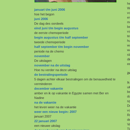
h
W
januari t/m juni 2006
v
hoe het begon
en
juni 2006
me
De dag des oordeels
be
eind juni t/m begin augustus
va
de eerste chemoperiode
te
begin augustus t/m half september
hu
tweede chemoperiode
wa
half september t/m begin november
wa
periode na de chemo
sl
november
d
De uitslagen
ee
november na de uitslag
Hoe nu verder na deze uitslag
2
de bestralingsperiode
5 dagen achter elkaar bestralingen om de benauwdheid te
Ik
verminderen
ui
december vakantie
be
amber en ik op vakantie in Egypte samen met Ber en
do
Nadine
sp
na de vakantie
Du
het leven weer na de vakantie
vo
weer een nieuw begin: 2007
Ru
januari 2007
de
22 januari 2007
Va
een nieuwe uitslag
Ti