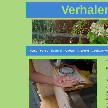
Verhale
Home
Foto's
Dagboek
Quotes
Afscheid
Gedi(a)chte
H
2
H
me
He
He
he
Da
li
mi
ma