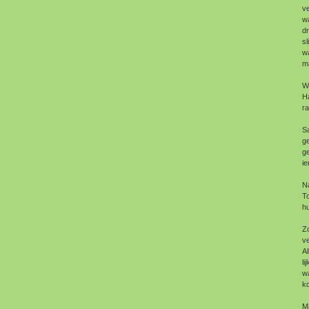
ve
wa
d
sl
wa
ma
Wa
Ha
r
Sa
ge
ge
ie
N
T
h
Z
ve
Al
li
wa
k
M